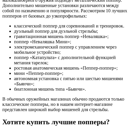
малокалиберного оружия подойдет металлический поппер.
Дополнительно мишенные установки различаются между
собой по назначению и популярности. Рассмотрим 10 лучших
попперов от базовых до узкопрофильных:
классический поппер для соревнований и тренировок.
дуэльный поппер для дуэльной стрельбы;
гравитационная мишень поппер «Неваляшка»;
поппер «Неваляшка Мини»;
электромеханический поппер с управлением через
мобильное устройство;
поппер «Катапульта» с дополнительной функцией
метания тарелок;
ростовая анатомическая мишень «Пеппер-поппер»;
мини «Пеппер-поппер»;
автономная установка с пятью или шестью мишенями
«Бьянчи»;
биатлонная мишень типа «Бьянчи».
В обычных оружейных магазинах обычно продаются только
классические попперы, но в нашем интернет-магазине
представлен широкий выбор мишеней для стрельбы.
Хотите купить лучшие попперы?