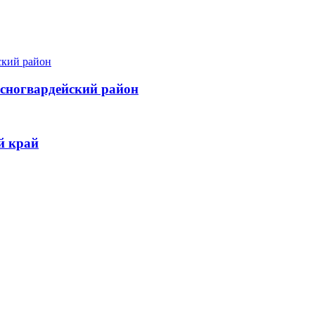
асногвардейский район
й край